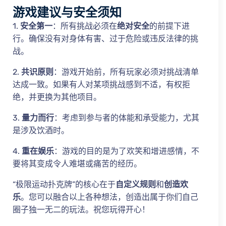
游戏建议与安全须知
1.
安全第一
：所有挑战必须在
绝对安全
的前提下进
行。确保没有对身体有害、过于危险或违反法律的挑
战。
2.
共识原则
：游戏开始前，所有玩家必须对挑战清单
达成一致。如果有人对某项挑战感到不适，有权拒
绝，并更换为其他项目。
3.
量力而行
：考虑到参与者的体能和承受能力，尤其
是涉及饮酒时。
4.
重在娱乐
：游戏的目的是为了欢笑和增进感情，不
要将其变成令人难堪或痛苦的经历。
“极限运动扑克牌”的核心在于
自定义规则
和
创造欢
乐
。您可以融合以上各种想法，创造出属于你们自己
圈子独一无二的玩法。祝您玩得开心！