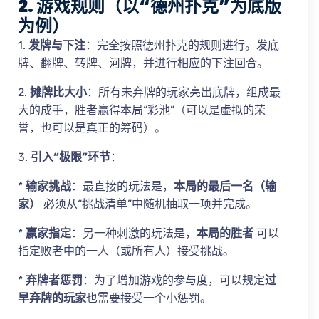
2. 游戏规则（以“德州扑克”为底版
为例）
1.
发牌与下注
：完全按照德州扑克的规则进行。发底
牌、翻牌、转牌、河牌，并进行相应的下注回合。
2.
摊牌比大小
：所有未弃牌的玩家亮出底牌，组成最
大的成手，胜者赢得本局“彩池”（可以是虚拟的荣
誉，也可以是真正的筹码）。
3.
引入“极限”环节
：
*
输家挑战
：最直接的玩法是，
本局的最后一名（输
家）
必须从“挑战清单”中随机抽取一项并完成。
*
赢家指定
：另一种刺激的玩法是，
本局的胜者
可以
指定败者中的一人（或所有人）接受挑战。
*
弃牌者惩罚
：为了增加游戏的参与度，可以规定
过
早弃牌的玩家
也需要接受一个小惩罚。