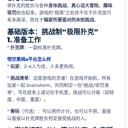
将扑克的胜负与各种
身体挑战、真心话大冒险、趣味
惩罚
结合起来。游戏的“极限”之处并不在于扑克技巧
有多高深，而在于
输家所要面对的未知挑战
。
基础版本：挑战制“极限扑克”
1. 准备工作
*
扑克牌
：一副标准扑克牌。
悟空黑桃a平台怎么样
*
玩家
：2-6人为佳，人多更热闹。
*
挑战清单
：这是游戏的灵魂！在游戏开始前，所有
玩家一起 brainstorm，共同制定一份“挑战/惩罚清
单”，写在纸条上或记在手机里。挑战可以分级（如轻
度、中度、重度）。
*
筹码
（可选）：可以用作计分，也可以不用，直接
以直接以扑克牌胜负判定接受挑战的人。