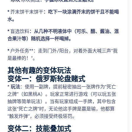
*
芥末饼干末饼干
：吃下一块涂满芥末的饼干且不能喝
水。
*
盲选饮料
：从几种不明液体中（可乐、醋、酱油、混
合果汁等）随机选择一杯喝掉。
*
户外任务**：走到门外/阳台，对着外面大喊三声“我
是最棒的！”。
其他有趣的变体玩法
变体一：俄罗斯轮盘赌式
*
玩法
：使用一副牌，提前秘密抽出一张牌作为“死亡
之牌”（如黑桃A）。玩家正常进行游戏（可以玩五张
抽牌等简单玩法）。当有玩家组成一手牌，其中包含
这张“死亡之牌”时，无论他这手牌是赢是输，他都算
“触发炸弹”，必须接受终极惩罚。
变体二：技能叠加式