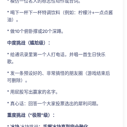
* 模仿一位名人的标志性动作或台词。
* 喝下一杯下一杯特调饮料（例如：柠檬汁+一点点酱
油）。
* 做10个俯卧撑或20个深蹲。
中度挑战（尴尬级）：
* 给通讯录里第一个人打电话，并唱一首生日快乐
歌。
* 发一条预设好的、非常搞怪的朋友圈（游戏结束后
可删除）。
* 用屁股写出赢家的名字。
* 真心话：回答一个大家投票选出的犀利问题。
重度挑战（“极限”级）：
*
冰块
冰块挑战
：手握冰块直到完全融化。