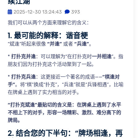
续江湖
2025-12-30 13:24:43
393
我们可以从两个方面来理解它的含义：
1. 最可能的解释：谐音梗
“斌逢”听起来很像
“并逢”
或者
“兵逢”
。
*
打扑克并逢
：可以理解为“在打扑克时
一并相逢
”。指
朋友们因为打扑克这个活动聚到了一起。
*
打扑克兵逢
：这更接近一个著名的成语——
“棋逢对
手”
。将“棋”换成“扑克”，“兵逢”就是“兵锋相遇”，比喻
在牌桌上遇到了实力相当的对手。
“打扑克斌逢”最贴切的含义是：在牌桌上遇到了水平
不相上下的对手，形容一场精彩、激烈、难分高下的
牌局。
2. 结合您的下半句：“牌场相逢，再