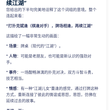
续江湖”
您给出的下半句完美地诠释了这个词组的意境。整个
连起来看：
“打扑克斌逢（棋逢对手），牌场相逢，再续江湖”
这描绘了一幅非常生动的画面：
*
场景
：牌桌（现代的“江湖”）。
*
人物
：可能是老朋友，也可能是新认识的强劲对
手。
*
事件
：一场酣畅淋漓的扑克对决，双方斗智斗勇，
技艺相当。
*
情感
：有一种“江湖儿女”重逢的感觉，通过打牌这种
方式，重新连接了彼此的情谊或恩怨，恩怨，仿佛在
延续过去的故事。