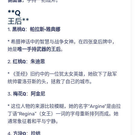
侧面像
，手持一把战斧。
**Q
王后**
1.
黑桃Q
：
帕拉斯·雅典娜
* 希腊神话中的智慧与战争女神。在四张皇后牌中，
她是
唯一手持武器的王后
。
2.
红桃Q
：
朱迪思
* 《圣经》旧约中的一位犹太女英雄，她砍下了敌军
统帅霍洛芬斯的头，拯救了自己的城市。
3.
梅花Q
：
阿金尼
* 这位人物的来源比较模糊，她的名字“Argine”是由拉
丁语“Regina”（女王）一词的字母重新排列而成。她
通常象征着和平与宁静。
4.
方块Q
：
拉结