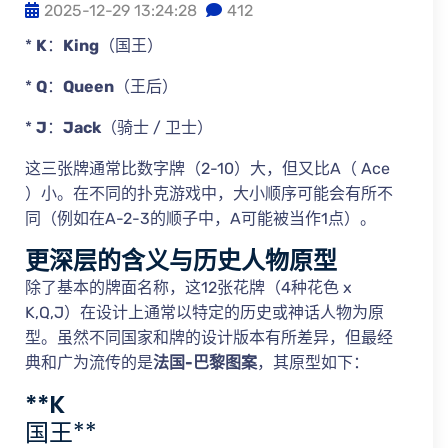
2025-12-29 13:24:28
412
*
K
：
King
（国王）
*
Q
：
Queen
（王后）
*
J
：
Jack
（骑士 / 卫士）
这三张牌通常比数字牌（2-10）大，但又比A（ Ace
）小。在不同的扑克游戏中，大小顺序可能会有所不
同（例如在A-2-3的顺子中，A可能被当作1点）。
更深层的含义与历史人物原型
除了基本的牌面名称，这12张花牌（4种花色 x
K,Q,J）在设计上通常以特定的历史或神话人物为原
型。虽然不同国家和牌的设计版本有所差异，但最经
典和广为流传的是
法国-巴黎图案
，其原型如下：
**K
国王**