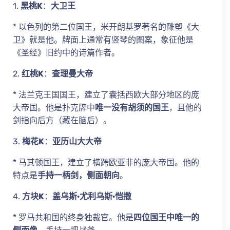
1.
黑桃K
：
大卫王
* 以色列的第二位国王，米开朗基罗著名的雕塑《大
卫》就是他。牌面上通常有竖琴的图案，象征他是
《圣经》旧约中的诗篇作者。
2.
红桃K
：
查理曼大帝
* 法兰克王国国王，建立了囊括西欧大部分地区的庞
大帝国。他是扑克牌中
唯一没有胡须的国王
，且他的
剑指向后方（藏在脑后）。
3.
梅花K
：
亚历山大大帝
* 马其顿国王，建立了横跨欧亚非的庞大帝国。他的
特点是
手持一柄剑，侧面朝向
。
4.
方块K
：
盖乌斯·尤利乌斯·恺撒
* 罗马共和国的终身独裁官。他是
四位国王中唯一的