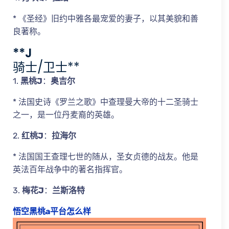
* 《圣经》旧约中雅各最宠爱的妻子，以其美貌和善
良著称。
**J
骑士/卫士**
1.
黑桃J
：
奥吉尔
* 法国史诗《罗兰之歌》中查理曼大帝的十二圣骑士
之一，是一位丹麦裔的英雄。
2.
红桃J
：
拉海尔
* 法国国王查理七世的随从，圣女贞德的战友。他是
英法百年战争中的著名指挥官。
3.
梅花J
：
兰斯洛特
悟空黑桃a平台怎么样