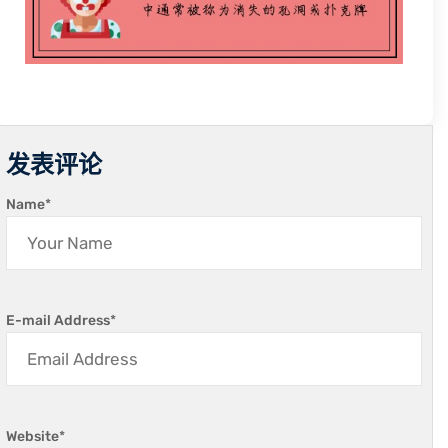
发表评论
Name
*
E-mail Address
*
Website
*