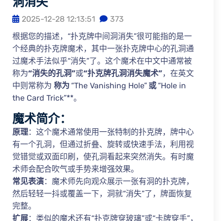
洞消失
2025-12-28 12:13:51
373
根据您的描述，“扑克牌中间洞消失”很可能指的是一
个经典的扑克牌魔术，其中一张扑克牌中心的孔洞通
过魔术手法似乎“消失”了。这个魔术在中文中通常被
称为
“消失的孔洞”
或
“扑克牌孔洞消失魔术”
，在英文
中则常称为
称为
“The Vanishing Hole”
或
“Hole in
the Card Trick”**。
魔术简介：
原理
：这个魔术通常使用一张特制的扑克牌，牌中心
有一个孔洞，但通过折叠、旋转或快速手法，利用视
觉错觉或双面印刷，使孔洞看起来突然消失。有时魔
术师会配合吹气或手势来增强效果。
常见表演
：魔术师先向观众展示一张有洞的扑克牌，
然后轻轻一抖或覆盖一下，洞就“消失”了，牌面恢复
完整。
扩展
：类似的魔术还有“扑克牌穿玻璃”或“卡牌穿手”，