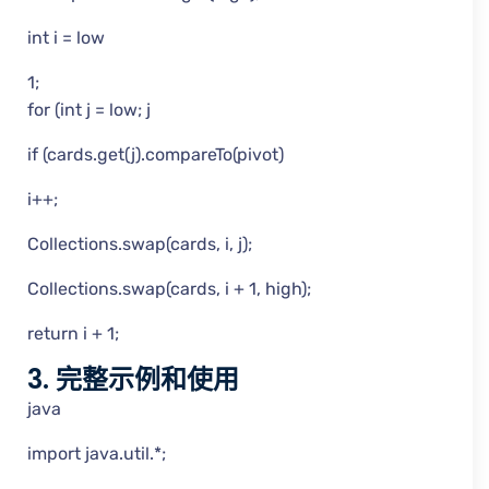
int i = low
1;
for (int j = low; j
if (cards.get(j).compareTo(pivot)
i++;
Collections.swap(cards, i, j);
Collections.swap(cards, i + 1, high);
return i + 1;
3. 完整示例和使用
java
import java.util.*;