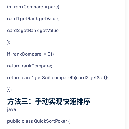
int rankCompare = pare(
card1.getRank.getValue,
card2.getRank.getValue
);
if (rankCompare != 0) {
return rankCompare;
return card1.getSuit.compareTo(card2.getSuit);
});
方法三：手动实现快速排序
java
public class QuickSortPoker {