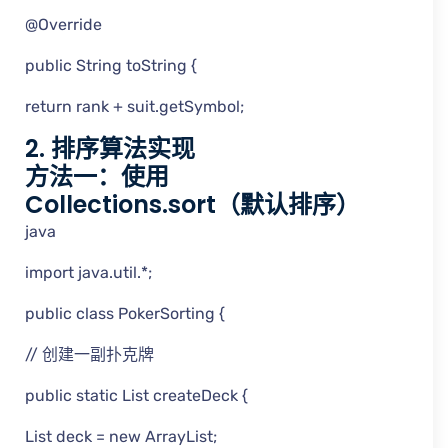
@Override
public String toString {
return rank + suit.getSymbol;
2. 排序算法实现
方法一：使用
Collections.sort（默认排序）
java
import java.util.*;
public class PokerSorting {
// 创建一副扑克牌
public static List createDeck {
List deck = new ArrayList;