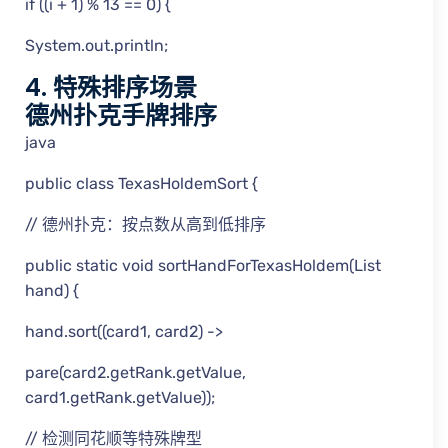
if ((i + 1) % 13 == 0) {
System.out.println;
4. 特殊排序场景
德州扑克手牌排序
java
public class TexasHoldemSort {
// 德州扑克：按点数从高到低排序
public static void sortHandForTexasHoldem(List
hand) {
hand.sort((card1, card2) ->
pare(card2.getRank.getValue,
card1.getRank.getValue));
// 检测同花顺等特殊牌型