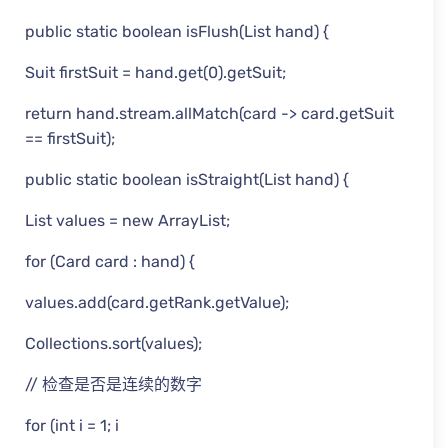
public static boolean isFlush(List hand) {
Suit firstSuit = hand.get(0).getSuit;
return hand.stream.allMatch(card -> card.getSuit
== firstSuit);
public static boolean isStraight(List hand) {
List values = new ArrayList;
for (Card card : hand) {
values.add(card.getRank.getValue);
Collections.sort(values);
// 检查是否是连续的数字
for (int i = 1; i