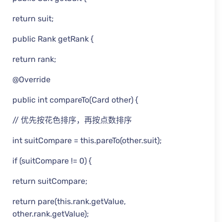
return suit;
public Rank getRank {
return rank;
@Override
public int compareTo(Card other) {
// 优先按花色排序，再按点数排序
int suitCompare = this.pareTo(other.suit);
if (suitCompare != 0) {
return suitCompare;
return pare(this.rank.getValue,
other.rank.getValue);