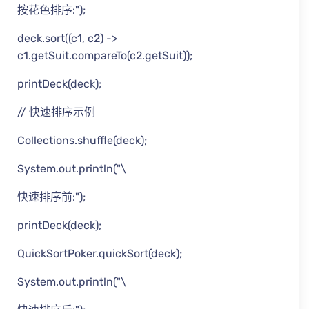
按花色排序:");
deck.sort((c1, c2) ->
c1.getSuit.compareTo(c2.getSuit));
printDeck(deck);
// 快速排序示例
Collections.shuffle(deck);
System.out.println("\
快速排序前:");
printDeck(deck);
QuickSortPoker.quickSort(deck);
System.out.println("\