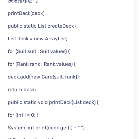
快速排序后:");
printDeck(deck);
public static List createDeck {
List deck = new ArrayList;
for (Suit suit : Suit.values) {
for (Rank rank : Rank.values) {
deck.add(new Card(suit, rank));
return deck;
public static void printDeck(List deck) {
for (int i = 0; i
System.out.print(deck.get(i) + " ");