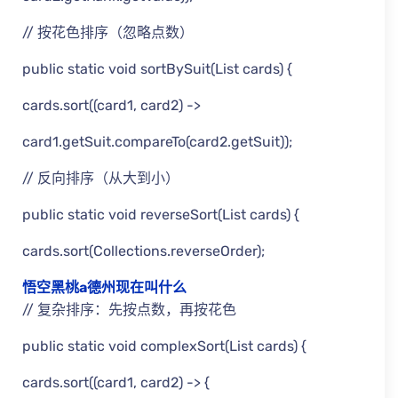
// 按花色排序（忽略点数）
public static void sortBySuit(List cards) {
cards.sort((card1, card2) ->
card1.getSuit.compareTo(card2.getSuit));
// 反向排序（从大到小）
public static void reverseSort(List cards) {
cards.sort(Collections.reverseOrder);
悟空黑桃a德州现在叫什么
// 复杂排序：先按点数，再按花色
public static void complexSort(List cards) {
cards.sort((card1, card2) -> {