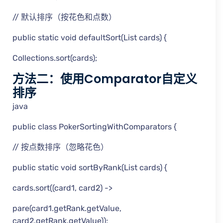
// 默认排序（按花色和点数）
public static void defaultSort(List cards) {
Collections.sort(cards);
方法二：使用Comparator自定义
排序
java
public class PokerSortingWithComparators {
// 按点数排序（忽略花色）
public static void sortByRank(List cards) {
cards.sort((card1, card2) ->
pare(card1.getRank.getValue,
card2.getRank.getValue));