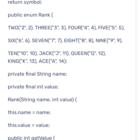
return symbol;
public enum Rank {
TWO("2", 2), THREE("3", 3), FOUR("4", 4), FIVE("5", 5),
SIX("6", 6), SEVEN("7", 7), EIGHT("8", 8), NINE("9", 9),
TEN("10", 10), JACK("J", 11), QUEEN("Q", 12),
KING("K", 13), ACE("A", 14);
private final String name;
private final int value;
Rank(String name, int value) {
this.name = name;
this.value = value;
public int getValue {