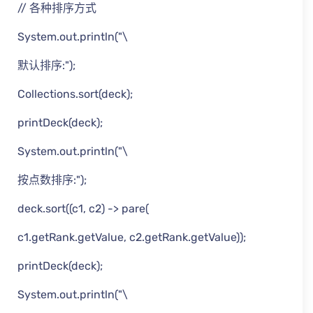
// 各种排序方式
System.out.println("\
默认排序:");
Collections.sort(deck);
printDeck(deck);
System.out.println("\
按点数排序:");
deck.sort((c1, c2) -> pare(
c1.getRank.getValue, c2.getRank.getValue));
printDeck(deck);
System.out.println("\