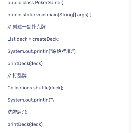
public class PokerGame {
public static void main(String[] args) {
// 创建一副扑克牌
List deck = createDeck;
System.out.println("原始牌堆:");
printDeck(deck);
// 打乱牌
Collections.shuffle(deck);
System.out.println("\
洗牌后:");
printDeck(deck);