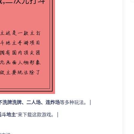
不洗牌洗牌、二人场、连炸场
等多种玩法。 |
话斗地主
”来下载这款游戏。 |