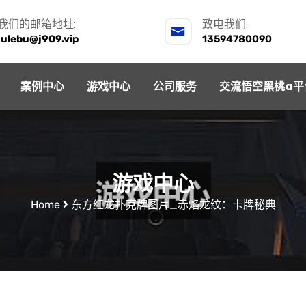
我们的邮箱地址:
致电我们:
julebu@j909.vip
13594780090
案例中心
游戏中心
公司服务
交流悟空黑桃a平
游戏中心
Home
东方红龙扑克牌图片_赤焰龙纹：卡牌秘典